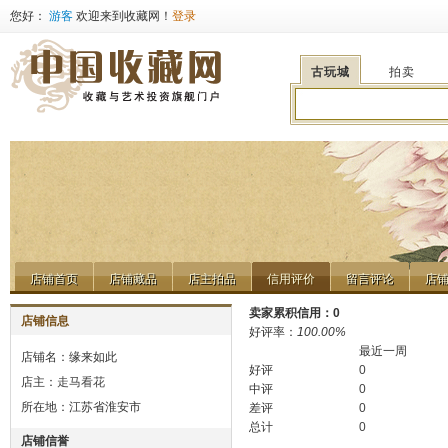
您好：
游客
欢迎来到收藏网！
登录
古玩城
拍卖
店铺首页
店铺藏品
店主拍品
信用评价
留言评论
店
店铺首页
店铺藏品
店主拍品
信用评价
留言评论
店
卖家累积信用：
0
店铺信息
好评率：
100.00%
最近一周
店铺名：缘来如此
好评
0
店主：
走马看花
中评
0
所在地：江苏省淮安市
差评
0
总计
0
店铺信誉