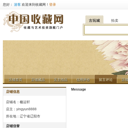
您好：
游客
欢迎来到收藏网！
登录
古玩城
拍卖
店铺首页
店铺藏品
店主拍品
信用评价
留言评论
店
店铺首页
店铺藏品
店主拍品
信用评价
留言评论
店
Message
店铺信息
店铺名：楹运轩
店主：
yingyun8888
所在地：辽宁省辽阳市
店铺信誉