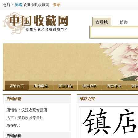
您好：
游客
欢迎来到收藏网！
登录
古玩城
拍卖
店铺首页
店铺藏品
店主拍品
信用评价
留言评论
店
店铺首页
店铺藏品
店主拍品
信用评价
留言评论
店
店铺信息
镇店之宝
店铺名：汉源收藏专营店
店主：
汉源收藏专营店
所在地：
店铺信誉