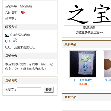
店铺等级：钻石店铺
卖家信誉：
好评率：
联系方式
商品标题
浏览更多镇店之宝>>
给ta发送站内信
QQ：
最新藏品
旺旺：
店主未设置旺旺
店铺公告
本店主要经营古、今钱币，票证，纪
念章，杂件！所有藏品为真品！
丅101保俭3枚
民国
店铺搜索
¥3.00
关键字：
最新拍品