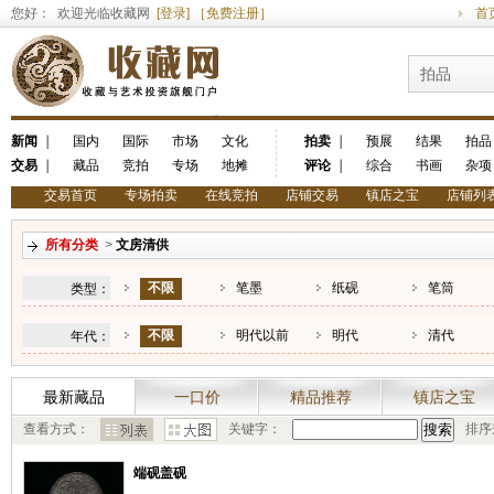
您好： 欢迎光临收藏网
[登录]
［免费注册］
首
拍品
新闻
｜
国内
国际
市场
文化
拍卖
｜
预展
结果
拍品
交易
｜
藏品
竞拍
专场
地摊
评论
｜
综合
书画
杂项
交易首页
专场拍卖
在线竞拍
店铺交易
镇店之宝
店铺列
所有分类
>
文房清供
不限
笔墨
纸砚
笔筒
类型：
不限
明代以前
明代
清代
年代：
最新藏品
一口价
精品推荐
镇店之宝
查看方式：
关键字：
排序
端砚盖砚