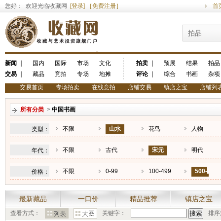
您好： 欢迎光临收藏网
[登录]
［免费注册］
首
拍品
新闻
｜
国内
国际
市场
文化
拍卖
｜
预展
结果
拍品
交易
｜
藏品
竞拍
专场
地摊
评论
｜
综合
书画
杂项
交易首页
专场拍卖
在线竞拍
店铺交易
镇店之宝
店铺列
所有分类
>
中国书画
不限
山水
花鸟
人物
类型：
不限
古代
宋元
明代
年代：
不限
0-99
100-499
500-
价格：
1000
最新藏品
一口价
精品推荐
镇店之宝
查看方式：
关键字：
排序