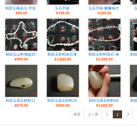
和田玉桃花玉-平安
玉石手链
玉石手链-貔貅纳才
¥99.00
¥199.00
¥199.00
扣
和田玉山料项链35
和田玉籽料原石项
和田玉籽料原石-项
和田
¥999.00
¥3,680.00
¥2,999.00
颗
链28颗
链27颗
和田玉原石籽料11
和田玉原石籽料10
和田玉原石籽料08
和田
¥870.00
¥680.00
¥3,600.00
首页
上一页
1
3
2