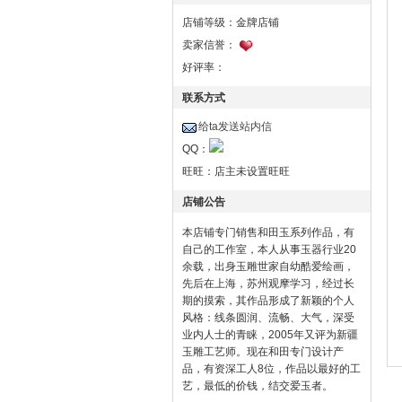
店铺等级：金牌店铺
卖家信誉：
好评率：
联系方式
给ta发送站内信
QQ：
旺旺：
店主未设置旺旺
店铺公告
本店铺专门销售和田玉系列作品，有
自己的工作室，本人从事玉器行业20
余载，出身玉雕世家自幼酷爱绘画，
先后在上海，苏州观摩学习，经过长
期的摸索，其作品形成了新颖的个人
风格：线条圆润、流畅、大气，深受
业内人士的青睐，2005年又评为新疆
玉雕工艺师。现在和田专门设计产
品，有资深工人8位，作品以最好的工
艺，最低的价钱，结交爱玉者。