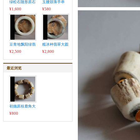
绿松石随形原石
玉腰鼓珠手串
¥1,600
¥580
豆青地飘阳绿翡
糯冰种翡翠大圆
¥2,500
¥2,800
最近浏览
初抛原枝鹿角大
¥800