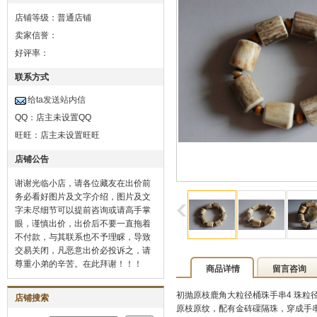
店铺等级：普通店铺
卖家信誉：
好评率：
联系方式
给ta发送站内信
QQ：
店主未设置QQ
旺旺：
店主未设置旺旺
店铺公告
谢谢光临小店，请各位藏友在出价前
务必看好图片及文字介绍，图片及文
字未尽细节可以提前咨询或请高手掌
眼，谨慎出价，出价后不要一直拖着
不付款，与其联系也不予理睬，导致
交易关闭，凡恶意出价必投诉之，请
尊重小弟的辛苦。在此拜谢！！！
商品详情
留言咨询
初抛原枝鹿角大粒径桶珠手串4 珠粒径
店铺搜索
原枝原纹，配有金砗磲隔珠，穿成手