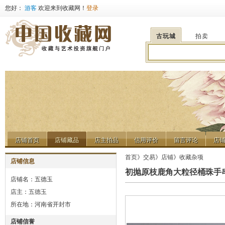
您好：
游客
欢迎来到收藏网！
登录
古玩城
拍卖
店铺首页
店铺藏品
店主拍品
信用评价
留言评论
店
店铺首页
店铺藏品
店主拍品
信用评价
留言评论
店
首页
》
交易
》
店铺
》
收藏杂项
店铺信息
初抛原枝鹿角大粒径桶珠手
店铺名：五德玉
店主：
五德玉
所在地：河南省开封市
店铺信誉