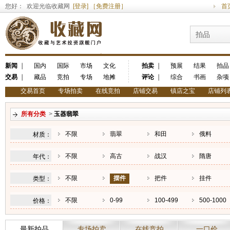
您好： 欢迎光临收藏网
[登录]
［免费注册］
首
拍品
新闻
｜
国内
国际
市场
文化
拍卖
｜
预展
结果
拍品
交易
｜
藏品
竞拍
专场
地摊
评论
｜
综合
书画
杂项
交易首页
专场拍卖
在线竞拍
店铺交易
镇店之宝
店铺列
所有分类
>
玉器翡翠
不限
翡翠
和田
俄料
材质：
不限
高古
战汉
隋唐
年代：
不限
摆件
把件
挂件
类型：
不限
0-99
100-499
500-1000
价格：
最新拍品
专场拍卖
在线竞拍
一口价